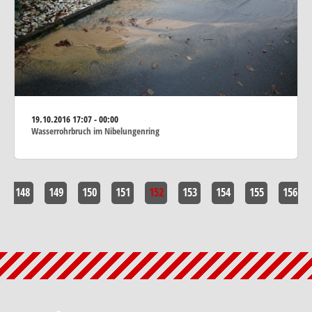
19.10.2016
17:07 - 00:00
Wasserrohrbruch im Nibelungenring
148
149
150
151
152
153
154
155
156