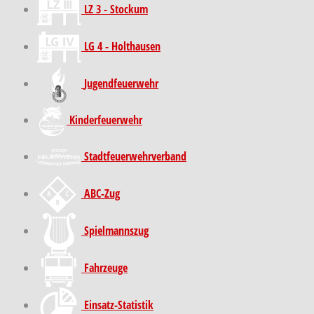
LZ 3 - Stockum
LG 4 - Holthausen
Jugendfeuerwehr
Kinder­feuer­wehr
Stadt­feuer­wehr­verband
ABC-Zug
Spielmannszug
Fahrzeuge
Einsatz-Statistik