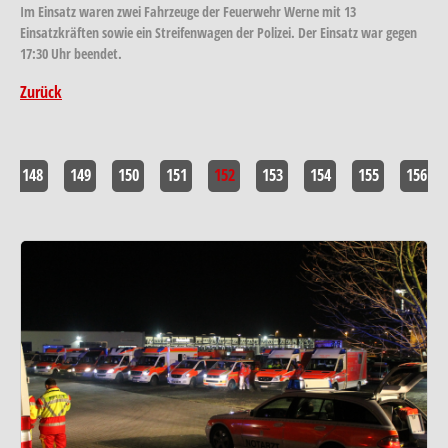
Im Einsatz waren zwei Fahrzeuge der Feuerwehr Werne mit 13
Einsatzkräften sowie ein Streifenwagen der Polizei. Der Einsatz war gegen
17:30 Uhr beendet.
Zurück
148
149
150
151
152
153
154
155
156