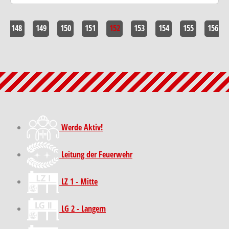
148
149
150
151
152
153
154
155
156
Werde Aktiv!
Leitung der Feuerwehr
LZ 1 - Mitte
LG 2 - Langern