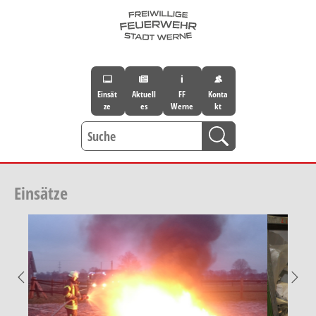
Skip to main navigation
Skip to main content
Skip to page footer
Einsät
Aktuell
FF
Konta
ze
es
Werne
kt
Einsätze
Previous
Nex