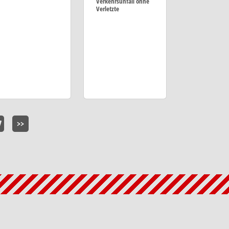
Verkehrsunfall ohne
Verletzte
7
>>