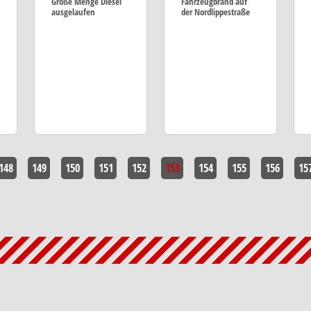
Große Menge Diesel
Fahrzeugbrand auf
ausgelaufen
der Nordlippestraße
148
149
150
151
152
153
154
155
156
15