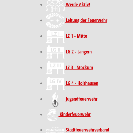
Werde Aktiv!
Leitung der Feuerwehr
LZ 1 - Mitte
LG 2 - Langern
LZ 3 - Stockum
LG 4 - Holthausen
Jugendfeuerwehr
Kinder­feuer­wehr
Stadt­feuer­wehr­verband