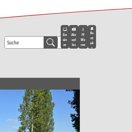
Ko
Ein
Akt
FF
nt
sät
uel
We
ak
ze
les
rne
t