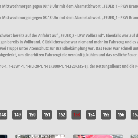
m Mittwochmorgen gegen 08:18 Uhr mit dem Alarmstichwort „FEUER_1 - PKW Brand
m Mittwochmorgen gegen 08:18 Uhr mit dem Alarmstichwort „FEUER_1 - PKW Brand“
tichwort bereits auf der Anfahrt auf „FEUER_2 - LKW Vollbrand“. Ebenfalls war a
wagen bereits in Vollbrand. Glücklicherweise war niemand mehr im Fahrzeug und es w
zwei Trupps unter Atemschutz zur Brandbekämpfung vor. Das Feuer war schnell unt
edeckt, um die erhitzen Fahrzeugteile vernünftig kühlen und das restliche Feuer 
0-1, 1-ELW1-1, 1-HLF20-1, 1-TLF3000-1, 1-LF20KatS-1], der Rettungsdienst und die Pol
148
149
150
151
152
153
154
155
156
15