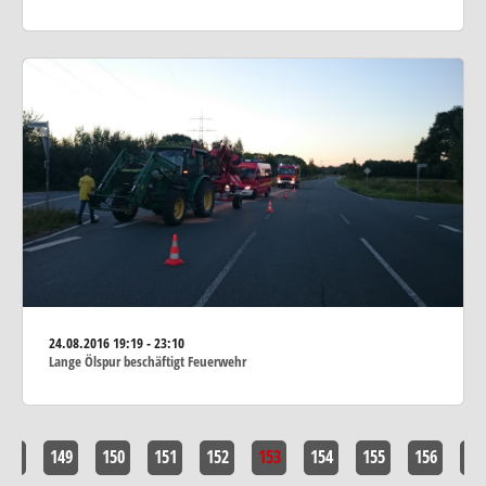
24.08.2016
19:19 - 23:10
Lange Ölspur beschäftigt Feuerwehr
148
149
150
151
152
153
154
155
156
15