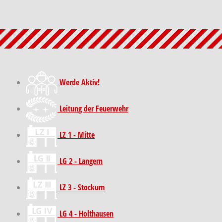
Werde Aktiv!
Leitung der Feuerwehr
LZ 1 - Mitte
LG 2 - Langern
LZ 3 - Stockum
LG 4 - Holthausen