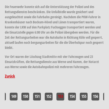
Die Feuerwehr konnte sich auf die Unterstützung der Polizei und des
Rettungsdienstes beschränken. Die Unfallstelle wurde gesichert und
ausgeleuchtet sowie die Fahrbahn gereinigt. Nachdem die PKW-Fahrer in
Krankenhäuser nach Bockum-Hövel und Lünen transportiert waren,
konnte der LKW auf den Parkplatz Fuchseggen transportiert werden und
die Einsatzstelle gegen 6:00 Uhr an die Polizei übergeben werden. Für die
Zeit der Rettungsarbeiten war die Autobahn in Richtung Köln voll gesperrt,
aktuell laufen noch bergungsarbeiten für die die Überholspur noch gesperrt
bleibt.
Vor Ort waren der Löschzug Stadtmitte mit vier Fahrzeugen und 23
Einsatzkräften, die Rettungsdienste aus Werne und Hamm, der Notarzt
aus Werne sowie die Autobahnpolizei mit mehreren Fahrzeugen.
Zurück
148
149
150
151
152
153
154
155
156
15