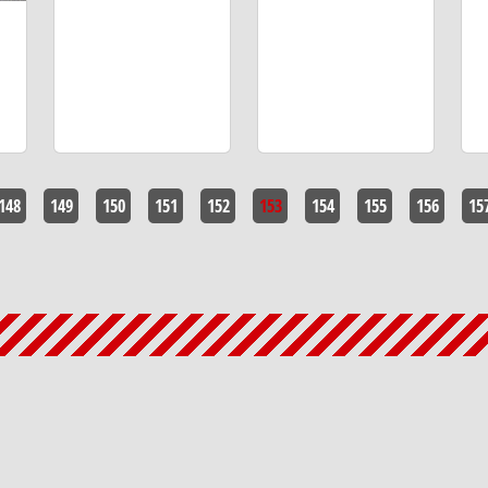
148
149
150
151
152
153
154
155
156
15