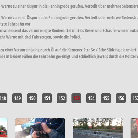
Werne zu einer Ölspur in die Penningrode gerufen. Verteilt über mehrere Seitenstr
 Werne zu einer Ölspur in die Penningrode gerufen. Verteilt über mehrere Seitens
utzte Fahrbahn vor.
anschließend das verunreinigte Bindemittel mittels Besen und Schaufel wieder aufzu
ehr Werne mit drei Fahrzeugen, sowie die Polizei.
zu einer Verunreinigung durch Öl auf die Kamener Straße / Ecke Südring alarmiert.
e in beiden Fällen die Fahrbahn gereinigt und schließlich jeweils durch die Polizei 
148
149
150
151
152
153
154
155
156
15