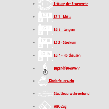
Leitung der Feuerwehr
LZ 1 - Mitte
LG 2 - Langern
LZ 3 - Stockum
LG 4 - Holthausen
Jugendfeuerwehr
Kinder­feuer­wehr
Stadt­feuer­wehr­verband
ABC-Zug