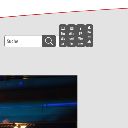
Ko
Ein
Akt
FF
nt
sät
uel
We
ak
ze
les
rne
t