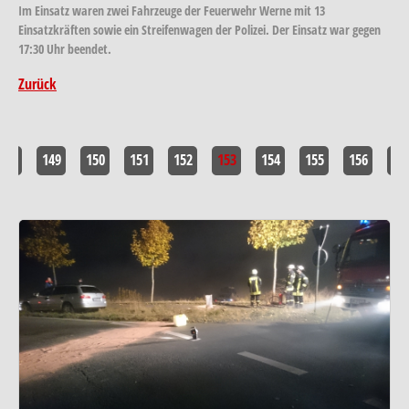
Im Einsatz waren zwei Fahrzeuge der Feuerwehr Werne mit 13
Einsatzkräften sowie ein Streifenwagen der Polizei. Der Einsatz war gegen
17:30 Uhr beendet.
Zurück
148
149
150
151
152
153
154
155
156
15