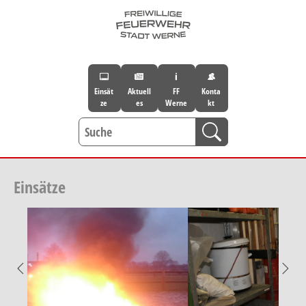
Skip to main navigation
Skip to main content
Skip to page footer
Einsät
Aktuell
FF
Konta
ze
es
Werne
kt
Einsätze
Previous
Nex