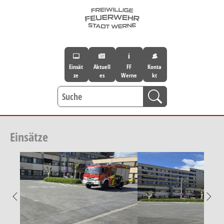
Skip to main navigation
Skip to main content
Skip to page footer
Einsät
Aktuell
FF
Konta
ze
es
Werne
kt
Einsätze
Previous
Nex