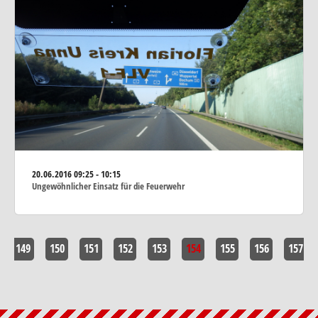
20.06.2016
09:25 - 10:15
Ungewöhnlicher Einsatz für die Feuerwehr
149
150
151
152
153
154
155
156
157