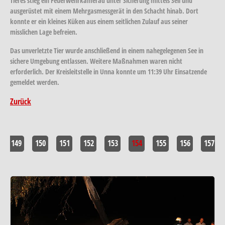
Tieres stieg ein Feuerwehrkamerad unter Sicherung mittels Seil und
ausgerüstet mit einem Mehrgasmessgerät in den Schacht hinab. Dort
konnte er ein kleines Küken aus einem seitlichen Zulauf aus seiner
misslichen Lage befreien.
Das unverletzte Tier wurde anschließend in einem nahegelegenen See in
sichere Umgebung entlassen. Weitere Maßnahmen waren nicht
erforderlich. Der Kreisleitstelle in Unna konnte um 11:39 Uhr Einsatzende
gemeldet werden.
Zurück
149
150
151
152
153
154
155
156
157