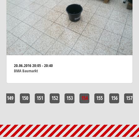
20.06.2016
20:05 - 20:40
BMA Baumarkt
149
150
151
152
153
154
155
156
157