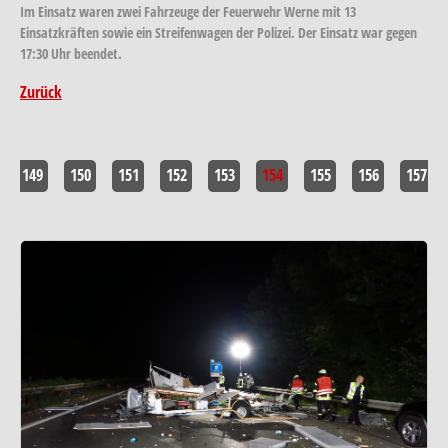
Im Einsatz waren zwei Fahrzeuge der Feuerwehr Werne mit 13
Einsatzkräften sowie ein Streifenwagen der Polizei. Der Einsatz war gegen
17:30 Uhr beendet.
Zurück
149
150
151
152
153
154
155
156
157