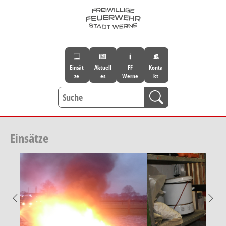
Skip to main navigation
Skip to main content
Skip to page footer
Einsät
Aktuell
FF
Konta
ze
es
Werne
kt
Einsätze
Previous
Nex