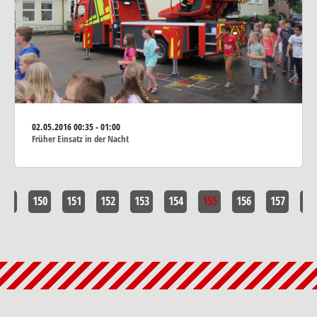
02.05.2016
00:35 - 01:00
Früher Einsatz in der Nacht
<<
150
151
152
153
154
155
156
157
>>