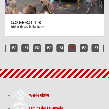
02.05.2016
00:35 - 01:00
Früher Einsatz in der Nacht
<<
150
151
152
153
154
155
156
157
>>
Werde Aktiv!
Leitung der Feuerwehr