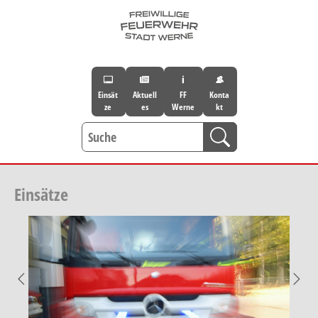
Skip to main navigation
Skip to main content
Skip to page footer
Einsät
Aktuell
FF
Konta
ze
es
Werne
kt
Einsätze
Previous
Nex