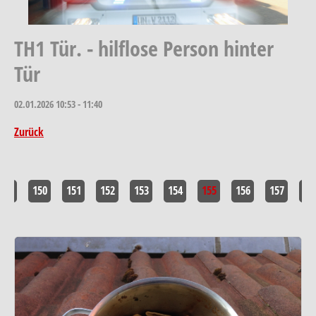
TH1 Tür. - hilflose Person hinter
Tür
02.01.2026
10:53 - 11:40
Zurück
<<
150
151
152
153
154
155
156
157
>>