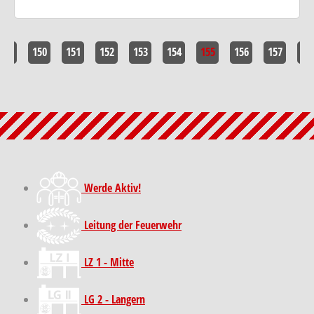
<<
150
151
152
153
154
155
156
157
>>
Werde Aktiv!
Leitung der Feuerwehr
LZ 1 - Mitte
LG 2 - Langern