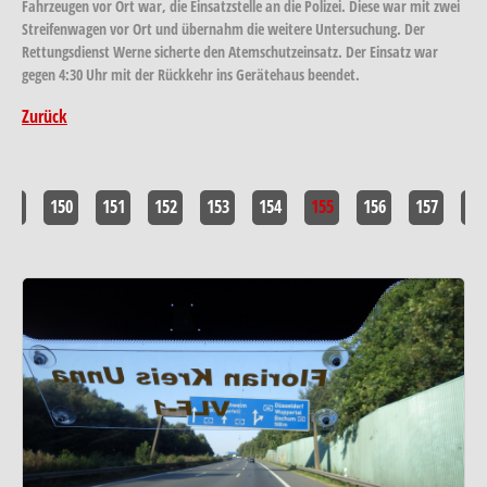
Fahrzeugen vor Ort war, die Einsatzstelle an die Polizei. Diese war mit zwei
Streifenwagen vor Ort und übernahm die weitere Untersuchung. Der
Rettungsdienst Werne sicherte den Atemschutzeinsatz. Der Einsatz war
gegen 4:30 Uhr mit der Rückkehr ins Gerätehaus beendet.
Zurück
<<
150
151
152
153
154
155
156
157
>>