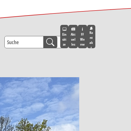
Ko
Ein
Akt
FF
nt
sät
uel
We
ak
ze
les
rne
t