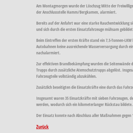
Am Montagmorgen wurde der Löschzug Mitte der Freiwillig
der Anschlussstelle Hamm/Bergkamen, alarmiert.
Bereits auf der Anfahrt war eine starke Rauchentwicklung s
und sich durch die ersten Einsatzfahrzeuge mühsam gebilde
Beim Eintreffen der ersten Kräfte stand ein 7,5-Tonnen-LKW
Autobahnen keine ausreichende Wasserversorgung durch ein
nachalarmiert.
Zur effektiven Brandbekämpfung wurden die Seitenwände der
Trupps durch zusätzliche Atemschutztrupps abgelöst. Insg
Fahrzeugteile vollständig abzukühlen.
Zusätzlich beseitigten die Einsatzkräfte eine durch das Fa
Insgesamt waren 35 Einsatzkräfte mit sieben Fahrzeugen, de
werden, wodurch sich ein kilometerlanger Rückstau bildete.
Der Einsatz konnte nach Abschluss aller Maßnahmen gegen 
Zurück