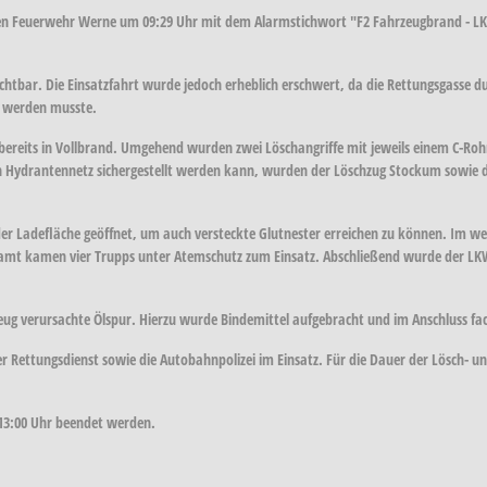
en Feuerwehr Werne um 09:29 Uhr mit dem Alarmstichwort "F2 Fahrzeugbrand - LK
ichtbar. Die Einsatzfahrt wurde jedoch erheblich erschwert, da die Rettungsgasse 
t werden musste.
 bereits in Vollbrand. Umgehend wurden zwei Löschangriffe mit jeweils einem C-Roh
 Hydrantennetz sichergestellt werden kann, wurden der Löschzug Stockum sowie d
 Ladefläche geöffnet, um auch versteckte Glutnester erreichen zu können. Im wei
esamt kamen vier Trupps unter Atemschutz zum Einsatz. Abschließend wurde der L
hrzeug verursachte Ölspur. Hierzu wurde Bindemittel aufgebracht und im Anschluss
r Rettungsdienst sowie die Autobahnpolizei im Einsatz. Für die Dauer der Lösch- 
13:00 Uhr beendet werden.