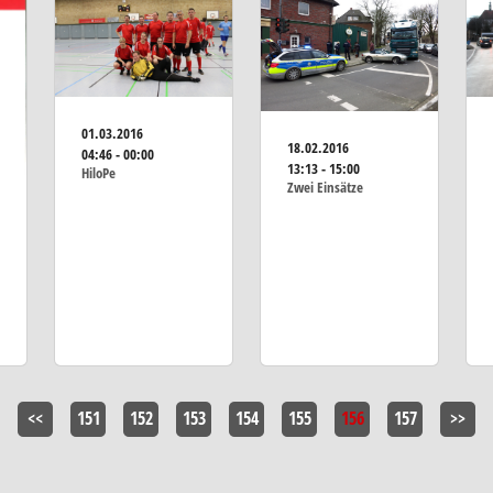
01.03.2016
18.02.2016
04:46 - 00:00
13:13 - 15:00
HiloPe
Zwei Einsätze
<<
151
152
153
154
155
156
157
>>