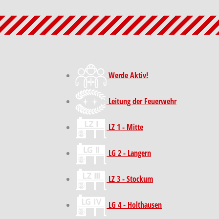
Werde Aktiv!
Leitung der Feuerwehr
LZ 1 - Mitte
LG 2 - Langern
LZ 3 - Stockum
LG 4 - Holthausen