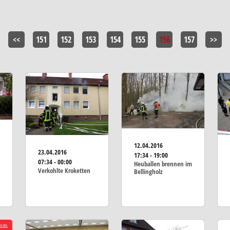
<<
151
152
153
154
155
156
157
>>
12.04.2016
23.04.2016
17:34 - 19:00
07:34 - 00:00
Heuballen brennen im
Verkohlte Kroketten
Bellingholz