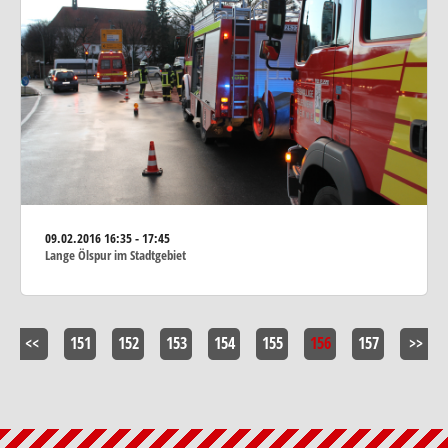
09.02.2016
16:35 - 17:45
Lange Ölspur im Stadtgebiet
<<
151
152
153
154
155
156
157
>>