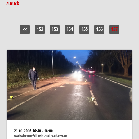
Zurück
<<
152
153
154
155
156
157
21.01.2016
16:40 - 18:00
Verkehrsunfall mit drei Verletzten