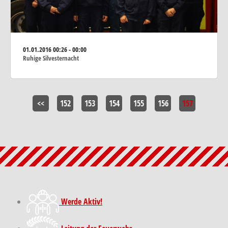
01.01.2016
00:26 - 00:00
Ruhige Silvesternacht
<<
152
153
154
155
156
157
Werde Aktiv!