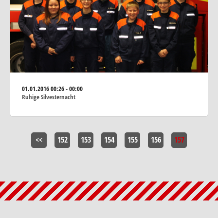
01.01.2016
00:26 - 00:00
Ruhige Silvesternacht
<<
152
153
154
155
156
157