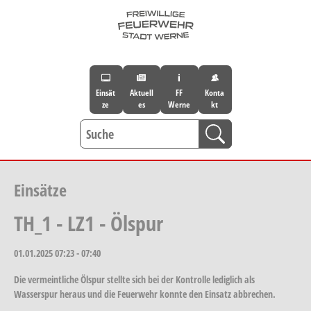
Skip to main navigation
Skip to main content
Skip to page footer
Einsät
Aktuell
FF
Konta
ze
es
Werne
kt
Einsätze
TH_1 - LZ1 - Ölspur
01.01.2025
07:23 - 07:40
Die vermeintliche Ölspur stellte sich bei der Kontrolle lediglich als
Wasserspur heraus und die Feuerwehr konnte den Einsatz abbrechen.