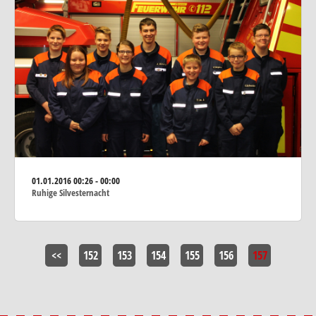
01.01.2016
00:26 - 00:00
Ruhige Silvesternacht
<<
152
153
154
155
156
157