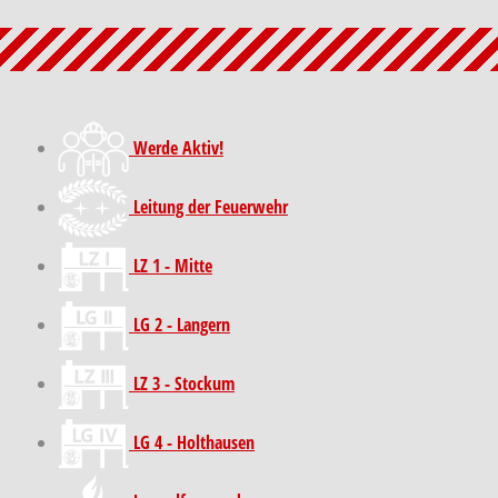
Werde Aktiv!
Leitung der Feuerwehr
LZ 1 - Mitte
LG 2 - Langern
LZ 3 - Stockum
LG 4 - Holthausen