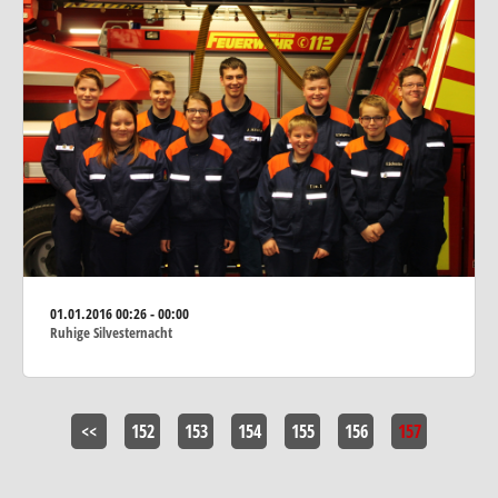
01.01.2016
00:26 - 00:00
Ruhige Silvesternacht
<<
152
153
154
155
156
157