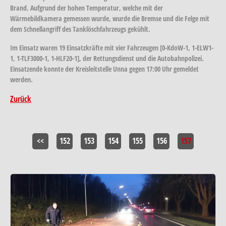
Brand. Aufgrund der hohen Temperatur, welche mit der
Wärmebildkamera gemessen wurde, wurde die Bremse und die Felge mit
dem Schnellangriff des Tanklöschfahrzeugs gekühlt.
Im Einsatz waren 19 Einsatzkräfte mit vier Fahrzeugen [0-KdoW-1, 1-ELW1-
1, 1-TLF3000-1, 1-HLF20-1], der Rettungsdienst und die Autobahnpolizei.
Einsatzende konnte der Kreisleitstelle Unna gegen 17:00 Uhr gemeldet
werden.
Zurück
<<
152
153
154
155
156
157