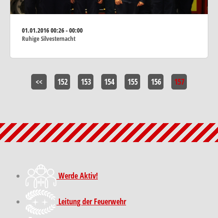
01.01.2016
00:26 - 00:00
Ruhige Silvesternacht
<<
152
153
154
155
156
157
Werde Aktiv!
Leitung der Feuerwehr