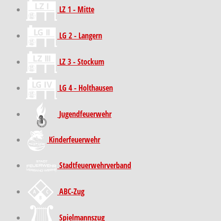
LZ 1 - Mitte
LG 2 - Langern
LZ 3 - Stockum
LG 4 - Holthausen
Jugendfeuerwehr
Kinder­feuer­wehr
Stadt­feuer­wehr­verband
ABC-Zug
Spielmannszug