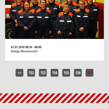
01.01.2016
00:26 - 00:00
Ruhige Silvesternacht
<<
152
153
154
155
156
157