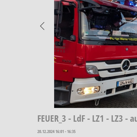
Previous
FEUER_3 - LdF - LZ1 - LZ3 
20.12.2024
16:01 - 16:35