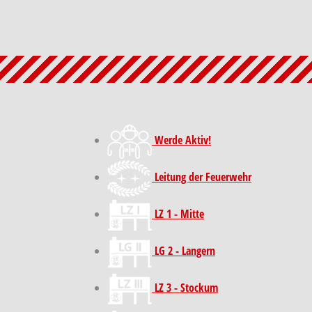
Werde Aktiv!
Leitung der Feuerwehr
LZ 1 - Mitte
LG 2 - Langern
LZ 3 - Stockum