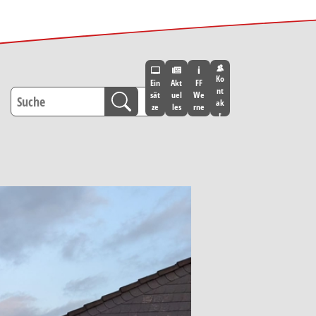
Ko
Ein
Akt
FF
nt
sät
uel
We
ak
ze
les
rne
t