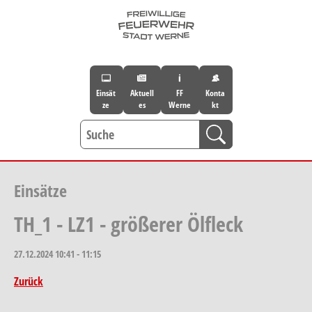
Skip to main navigation
Skip to main content
Skip to page footer
Einsät
Aktuell
FF
Konta
ze
es
Werne
kt
Einsätze
TH_1 - LZ1 - größerer Ölfleck
27.12.2024
10:41 - 11:15
Zurück