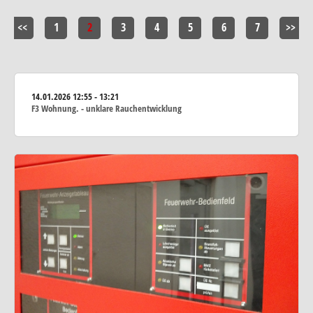
<<
1
2
3
4
5
6
7
>>
14.01.2026
12:55 - 13:21
F3 Wohnung. - unklare Rauchentwicklung