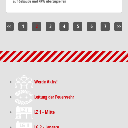
auf Gebäude und PKW überzugreifen
<<
1
2
3
4
5
6
7
>>
Werde Aktiv!
Leitung der Feuerwehr
LZ 1 - Mitte
LG 2 - Langern