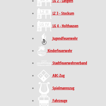
LG 2 - Langern
LZ 3 - Stockum
LG 4 - Holthausen
Jugendfeuerwehr
Kinder­feuer­wehr
Stadt­feuer­wehr­verband
ABC-Zug
Spielmannszug
Fahrzeuge