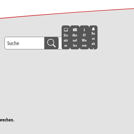
Ko
Ein
Akt
FF
nt
sät
uel
We
ak
ze
les
rne
t
brechen.