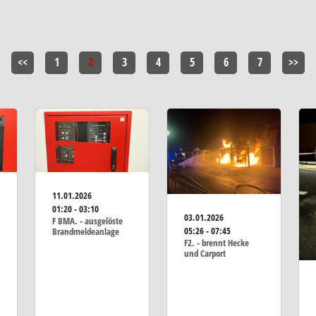
<<
1
2
3
4
5
6
7
>>
11.01.2026
01:20 - 03:10
03.01.2026
F BMA. - ausgelöste
05:26 - 07:45
Brandmeldeanlage
F2. - brennt Hecke
und Carport