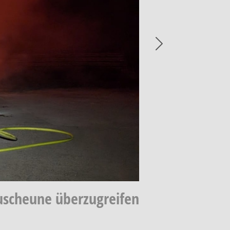
Next
euscheune überzugreifen