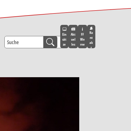
Ko
Ein
Akt
FF
nt
sät
uel
We
ak
ze
les
rne
t