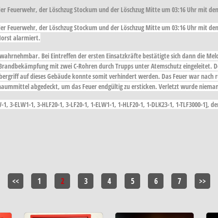
der Feuerwehr, der Löschzug Stockum und der Löschzug Mitte um 03:16 Uhr mit d
der Feuerwehr, der Löschzug Stockum und der Löschzug Mitte um 03:16 Uhr mit dem
Horst alarmiert.
 wahrnehmbar. Bei Eintreffen der ersten Einsatzkräfte bestätigte sich dann die Mel
randbekämpfung mit zwei C-Rohren durch Trupps unter Atemschutz eingeleitet. De
bergriff auf dieses Gebäude konnte somit verhindert werden. Das Feuer war nach r
aummittel abgedeckt, um das Feuer endgültig zu ersticken. Verletzt wurde niema
1, 3-ELW1-1, 3-HLF20-1, 3-LF20-1, 1-ELW1-1, 1-HLF20-1, 1-DLK23-1, 1-TLF3000-1], de
<<
1
2
3
4
5
6
7
>>