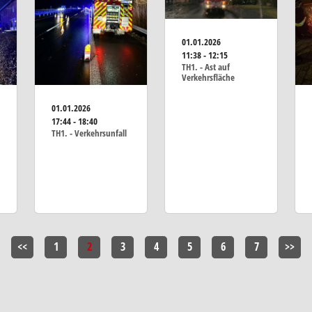
01.01.2026
11:38 - 12:15
TH1. - Ast auf
Verkehrsfläche
01.01.2026
17:44 - 18:40
TH1. - Verkehrsunfall
<<
1
2
3
4
5
6
7
>>