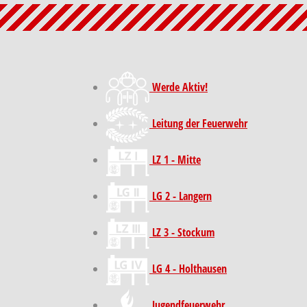
Werde Aktiv!
Leitung der Feuerwehr
LZ 1 - Mitte
LG 2 - Langern
LZ 3 - Stockum
LG 4 - Holthausen
Jugendfeuerwehr