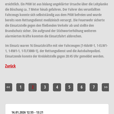
ersichtlich. Ein PKW ist aus bislang ungeklärter Ursache über die Leitplanke
die Böschung ca. 7 Meter hinab gefahren. Der Fahrer des verunfallten
Fahrzeugs konnte sich selbstständig aus dem PKW befreien und wurde
bereits vom Rettungsdienst medizinisch versorgt. Die Feuerwehr sicherte
die Einsatzstelle gegen den fließenden Verkehr ab und stellte den
Brandschutz sicher. Die aufgrund der Stichworterhöhung weiteren
alarmierten Kräfte konnten die Einsatzfahrt abbrechen.
Im Einsatz waren 16 Einsatzkräfte mit vier Fahrzeugen [1-KdoW-1, 1-ELW1-
1, 1-RW1-1, 1-TLF3000-1], der Rettungsdienst und die Autobahnpolizei.
Einsatzende konnte der Kreisleitstelle gegen 20:45 Uhr gemeldet werden.
Zurück
<<
1
2
3
4
5
6
7
>>
14.01.2026
12:55 - 13:21