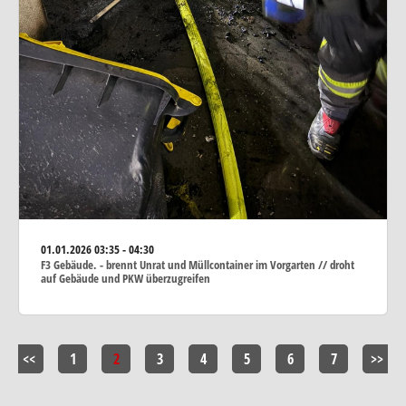
01.01.2026
03:35 - 04:30
F3 Gebäude. - brennt Unrat und Müllcontainer im Vorgarten // droht
auf Gebäude und PKW überzugreifen
<<
1
2
3
4
5
6
7
>>