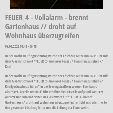
FEUER_4 - Vollalarm - brennt
Gartenhaus // droht auf
Wohnhaus überzugreifen
08.06.2025
04:41 - 06:45
In der Nacht zu Pfingstsonntag wurde der Löschzug Mitte um 04:41 Uhr mit
dem Alarmstichwort "FEUER_2 - unklares Feuer // Flammen zu sehen //
Knal
In der Nacht zu Pfingstsonntag wurde der Löschzug Mitte um 04:41 Uhr mit
dem Alarmstichwort "FEUER_2 - unklares Feuer // Flammen zu sehen //
Knallgeräusche zu hören" in die Brevingstraße in Werne - Evenkamp
alarmiert. Bereits um 04:43 Uhr erhöhte die Leitstelle aufgrund weiterer
Anrufer und Informationen das Stichwort auf "FEUER_3 - brennt
Gartenhaus // droht auf Wohnhaus überzugreifen" erhöht und alarmierte
den gesamten Löschzug Mitte und die Leitung der Feuerwehr.