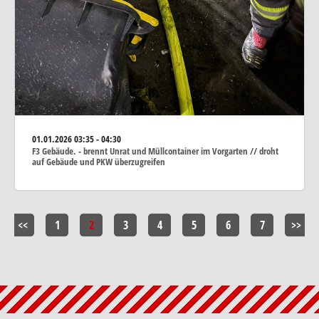
01.01.2026
03:35 - 04:30
F3 Gebäude. - brennt Unrat und Müllcontainer im Vorgarten // droht
auf Gebäude und PKW überzugreifen
<<
1
2
3
4
5
6
7
>>