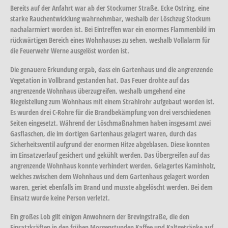
Bereits auf der Anfahrt war ab der Stockumer Straße, Ecke Ostring, eine
starke Rauchentwicklung wahrnehmbar, weshalb der Löschzug Stockum
nachalarmiert worden ist. Bei Eintreffen war ein enormes Flammenbild im
rückwärtigen Bereich eines Wohnhauses zu sehen, weshalb Vollalarm für
die Feuerwehr Werne ausgelöst worden ist.
Die genauere Erkundung ergab, dass ein Gartenhaus und die angrenzende
Vegetation in Vollbrand gestanden hat. Das Feuer drohte auf das
angrenzende Wohnhaus überzugreifen, weshalb umgehend eine
Riegelstellung zum Wohnhaus mit einem Strahlrohr aufgebaut worden ist.
Es wurden drei C-Rohre für die Brandbekämpfung von drei verschiedenen
Seiten eingesetzt. Während der Löschmaßnahmen haben insgesamt zwei
Gasflaschen, die im dortigen Gartenhaus gelagert waren, durch das
Sicherheitsventil aufgrund der enormen Hitze abgeblasen. Diese konnten
im Einsatzverlauf gesichert und gekühlt werden. Das Übergreifen auf das
angrenzende Wohnhaus konnte verhindert werden. Gelagertes Kaminholz,
welches zwischen dem Wohnhaus und dem Gartenhaus gelagert worden
waren, geriet ebenfalls im Brand und musste abgelöscht werden. Bei dem
Einsatz wurde keine Person verletzt.
Ein großes Lob gilt einigen Anwohnern der Brevingstraße, die den
Einsatzkräften in den frühen Morgenstunden Kaffee und Kaltgetränke auf