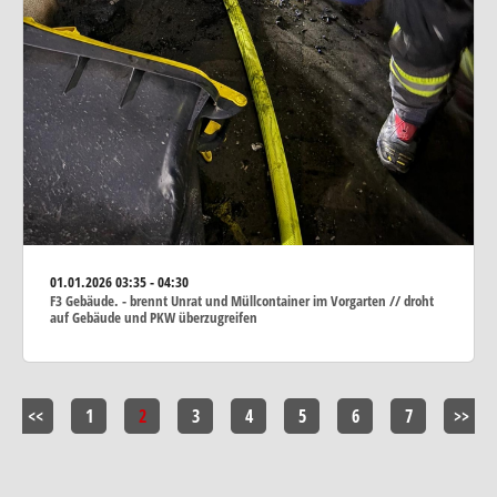
01.01.2026
03:35 - 04:30
F3 Gebäude. - brennt Unrat und Müllcontainer im Vorgarten // droht
auf Gebäude und PKW überzugreifen
<<
1
2
3
4
5
6
7
>>