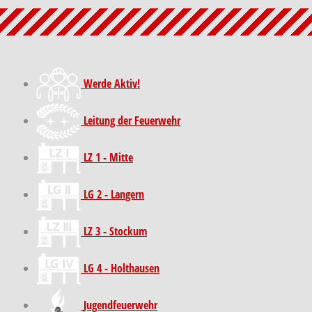
Werde Aktiv!
Leitung der Feuerwehr
LZ 1 - Mitte
LG 2 - Langern
LZ 3 - Stockum
LG 4 - Holthausen
Jugendfeuerwehr