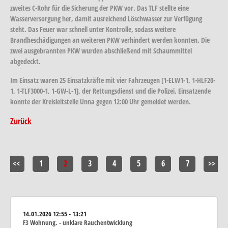
zweites C-Rohr für die Sicherung der PKW vor. Das TLF stellte eine
Wasserversorgung her, damit ausreichend Löschwasser zur Verfügung
steht. Das Feuer war schnell unter Kontrolle, sodass weitere
Brandbeschädigungen an weiteren PKW verhindert werden konnten. Die
zwei ausgebrannten PKW wurden abschließend mit Schaummittel
abgedeckt.
Im Einsatz waren 25 Einsatzkräfte mit vier Fahrzeugen [1-ELW1-1, 1-HLF20-
1, 1-TLF3000-1, 1-GW-L-1], der Rettungsdienst und die Polizei. Einsatzende
konnte der Kreisleitstelle Unna gegen 12:00 Uhr gemeldet werden.
Zurück
<<
1
2
3
4
5
6
7
>>
14.01.2026
12:55 - 13:21
F3 Wohnung. - unklare Rauchentwicklung