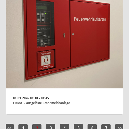
01.01.2026
01:10 - 01:45
F BMA. - ausgelöste Brandmeldeanlage
<<
1
2
3
4
5
6
7
>>