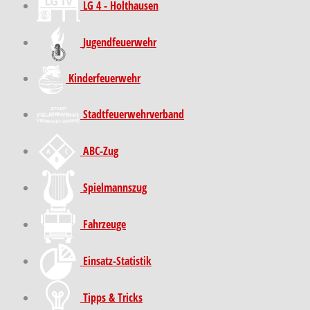
LG 4 - Holthausen
Jugendfeuerwehr
Kinder­feuer­wehr
Stadt­feuer­wehr­verband
ABC-Zug
Spielmannszug
Fahrzeuge
Einsatz-Statistik
Tipps & Tricks