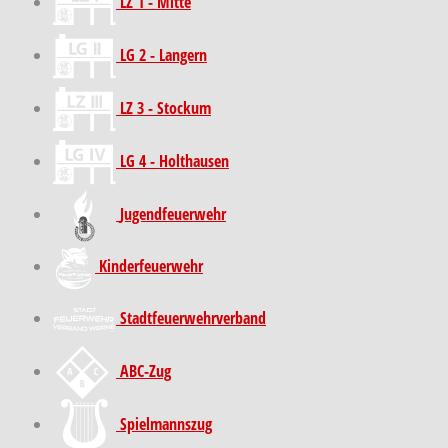
LZ 1 - Mitte
LG 2 - Langern
LZ 3 - Stockum
LG 4 - Holthausen
Jugendfeuerwehr
Kinder­feuer­wehr
Stadt­feuer­wehr­verband
ABC-Zug
Spielmannszug