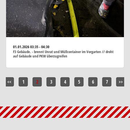
01.01.2026
03:35 - 04:30
F3 Gebäude. - brennt Unrat und Müllcontainer im Vorgarten // droht
auf Gebäude und PKW überzugreifen
<<
1
2
3
4
5
6
7
>>