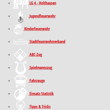
LG 4 - Holthausen
Jugendfeuerwehr
Kinder­feuer­wehr
Stadt­feuer­wehr­verband
ABC-Zug
Spielmannszug
Fahrzeuge
Einsatz-Statistik
Tipps & Tricks