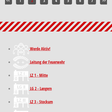
<<
1
2
3
4
5
6
7
>>
Werde Aktiv!
Leitung der Feuerwehr
LZ 1 - Mitte
LG 2 - Langern
LZ 3 - Stockum