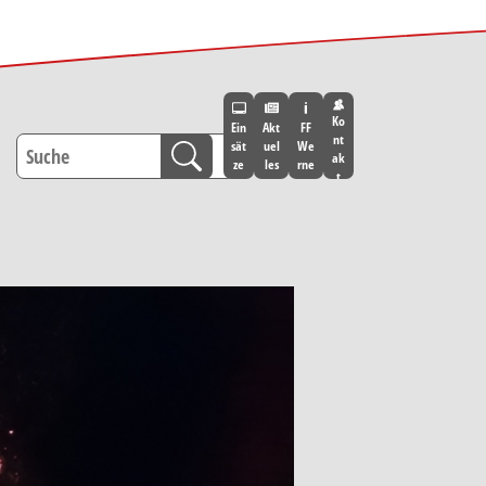
Ko
Ein
Akt
FF
nt
sät
uel
We
ak
ze
les
rne
t