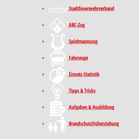
Stadt­feuer­wehr­verband
ABC-Zug
Spielmannszug
Fahrzeuge
Einsatz-Statistik
Tipps & Tricks
Aufgaben & Ausbildung
Brand­schutz­früh­erziehung