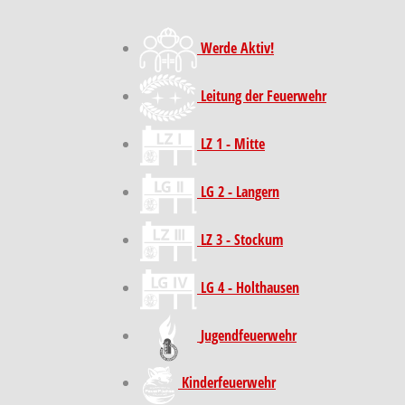
Werde Aktiv!
Leitung der Feuerwehr
LZ 1 - Mitte
LG 2 - Langern
LZ 3 - Stockum
LG 4 - Holthausen
Jugendfeuerwehr
Kinder­feuer­wehr