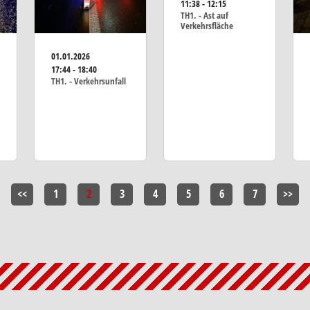
11:38 - 12:15
TH1. - Ast auf
Verkehrsfläche
01.01.2026
17:44 - 18:40
TH1. - Verkehrsunfall
<<
1
2
3
4
5
6
7
>>