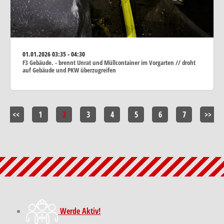
01.01.2026
03:35 - 04:30
F3 Gebäude. - brennt Unrat und Müllcontainer im Vorgarten // droht
auf Gebäude und PKW überzugreifen
<<
1
2
3
4
5
6
7
>>
Werde Aktiv!