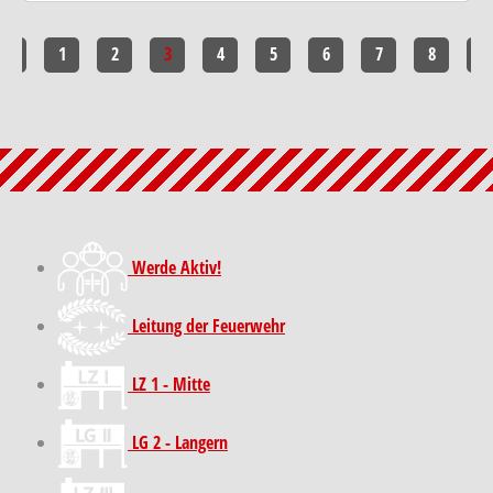
<<
1
2
3
4
5
6
7
8
>>
Werde Aktiv!
Leitung der Feuerwehr
LZ 1 - Mitte
LG 2 - Langern