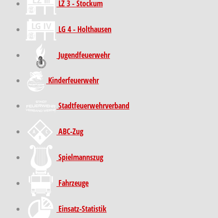
LZ 3 - Stockum
LG 4 - Holthausen
Jugendfeuerwehr
Kinder­feuer­wehr
Stadt­feuer­wehr­verband
ABC-Zug
Spielmannszug
Fahrzeuge
Einsatz-Statistik