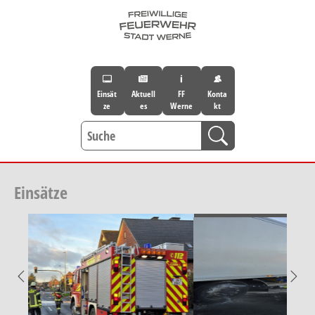
Skip to main navigation
Skip to main content
Skip to page footer
Einsät
Aktuell
FF
Konta
ze
es
Werne
kt
Einsätze
Previous
Nex