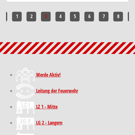
<<
1
2
3
4
5
6
7
8
>>
Werde Aktiv!
Leitung der Feuerwehr
LZ 1 - Mitte
LG 2 - Langern