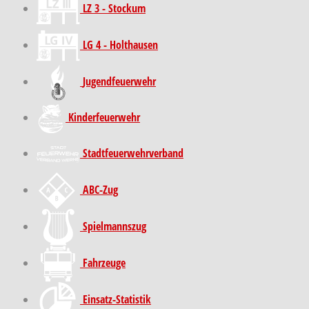
LZ 3 - Stockum
LG 4 - Holthausen
Jugendfeuerwehr
Kinder­feuer­wehr
Stadt­feuer­wehr­verband
ABC-Zug
Spielmannszug
Fahrzeuge
Einsatz-Statistik