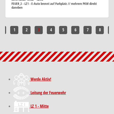
FEUER_2 - LZ1 - E-Auto brennt auf Parkplatz // mehrere PKW direkt
daneben
<<
1
2
3
4
5
6
7
8
>>
Werde Aktiv!
Leitung der Feuerwehr
LZ 1 - Mitte