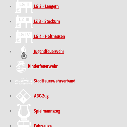
LG 2 - Langern
LZ 3 - Stockum
LG 4 - Holthausen
Jugendfeuerwehr
Kinder­feuer­wehr
Stadt­feuer­wehr­verband
ABC-Zug
Spielmannszug
Fahrzeuge