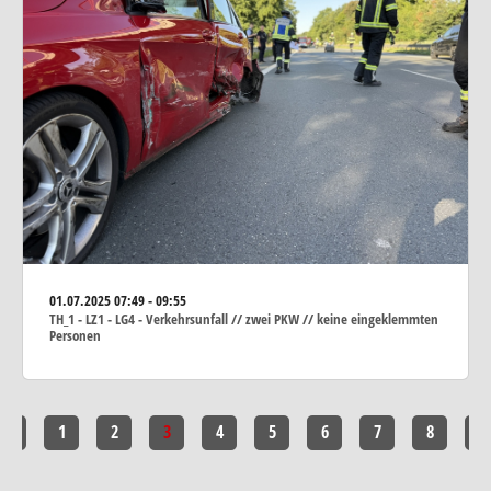
01.07.2025
07:49 - 09:55
TH_1 - LZ1 - LG4 - Verkehrsunfall // zwei PKW // keine eingeklemmten
Personen
<<
1
2
3
4
5
6
7
8
>>