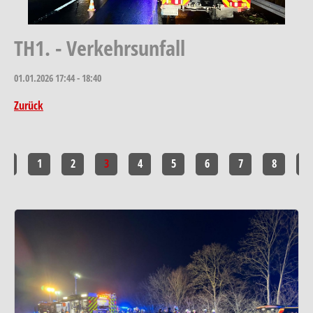
TH1. - Verkehrsunfall
01.01.2026
17:44 - 18:40
Zurück
<<
1
2
3
4
5
6
7
8
>>