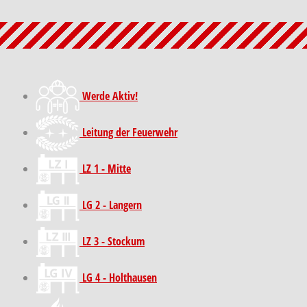
Werde Aktiv!
Leitung der Feuerwehr
LZ 1 - Mitte
LG 2 - Langern
LZ 3 - Stockum
LG 4 - Holthausen