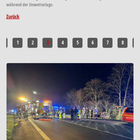
während der Unwetterlage.
Zurück
<<
1
2
3
4
5
6
7
8
>>