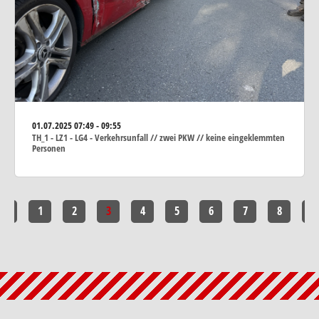
01.07.2025
07:49 - 09:55
TH_1 - LZ1 - LG4 - Verkehrsunfall // zwei PKW // keine eingeklemmten
Personen
<<
1
2
3
4
5
6
7
8
>>