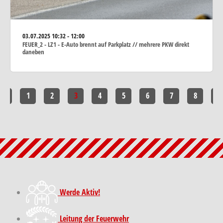
03.07.2025
10:32 - 12:00
FEUER_2 - LZ1 - E-Auto brennt auf Parkplatz // mehrere PKW direkt
daneben
<<
1
2
3
4
5
6
7
8
>>
Werde Aktiv!
Leitung der Feuerwehr