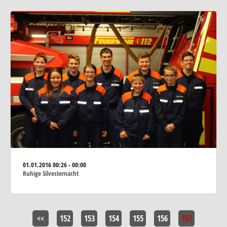
01.01.2016
00:26 - 00:00
Ruhige Silvesternacht
<<
152
153
154
155
156
157