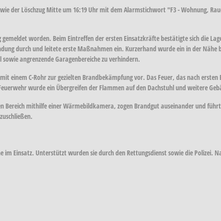
ie der Löschzug Mitte um 16:19 Uhr mit dem Alarmstichwort "F3 - Wohnung, Rauch
 gemeldet worden. Beim Eintreffen der ersten Einsatzkräfte bestätigte sich die Lag
kundung durch und leitete erste Maßnahmen ein. Kurzerhand wurde ein in der Nähe
l sowie angrenzende Garagenbereiche zu verhindern.
 mit einem C-Rohr zur gezielten Brandbekämpfung vor. Das Feuer, das nach ersten 
 Feuerwehr wurde ein Übergreifen der Flammen auf den Dachstuhl und weitere Gebäu
enen Bereich mithilfe einer Wärmebildkamera, zogen Brandgut auseinander und fü
zuschließen.
 im Einsatz. Unterstützt wurden sie durch den Rettungsdienst sowie die Polizei. 