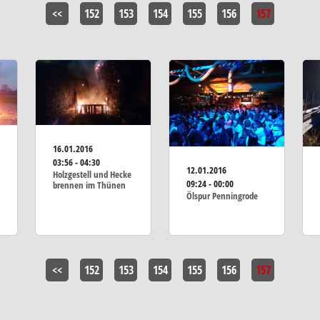
<<
152
153
154
155
156
157
16.01.2016
03:56 - 04:30
12.01.2016
Holzgestell und Hecke
09:24 - 00:00
brennen im Thünen
Ölspur Penningrode
<<
152
153
154
155
156
157