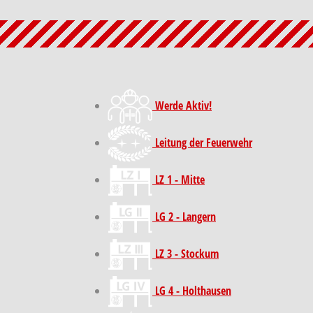
Werde Aktiv!
Leitung der Feuerwehr
LZ 1 - Mitte
LG 2 - Langern
LZ 3 - Stockum
LG 4 - Holthausen