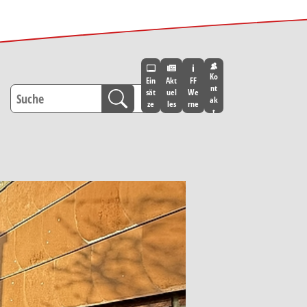
Ko
Ein
Akt
FF
nt
sät
uel
We
ak
ze
les
rne
t