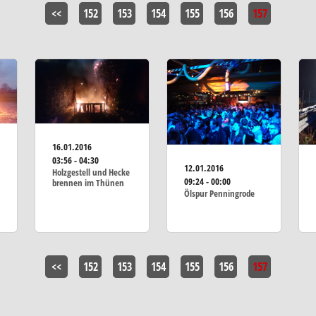
<<
152
153
154
155
156
157
16.01.2016
03:56 - 04:30
12.01.2016
Holzgestell und Hecke
09:24 - 00:00
brennen im Thünen
Ölspur Penningrode
<<
152
153
154
155
156
157