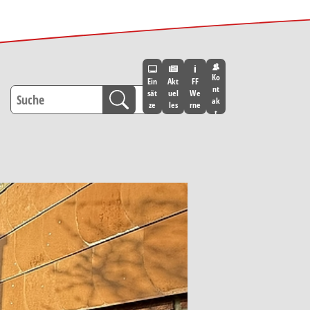
Ko
Ein
Akt
FF
nt
sät
uel
We
ak
ze
les
rne
t