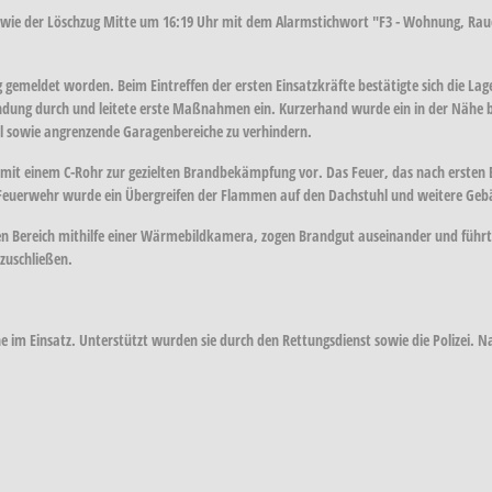
ie der Löschzug Mitte um 16:19 Uhr mit dem Alarmstichwort "F3 - Wohnung, Rauch
 gemeldet worden. Beim Eintreffen der ersten Einsatzkräfte bestätigte sich die Lag
kundung durch und leitete erste Maßnahmen ein. Kurzerhand wurde ein in der Nähe
l sowie angrenzende Garagenbereiche zu verhindern.
 mit einem C-Rohr zur gezielten Brandbekämpfung vor. Das Feuer, das nach ersten 
 Feuerwehr wurde ein Übergreifen der Flammen auf den Dachstuhl und weitere Gebäu
enen Bereich mithilfe einer Wärmebildkamera, zogen Brandgut auseinander und fü
zuschließen.
 im Einsatz. Unterstützt wurden sie durch den Rettungsdienst sowie die Polizei. 