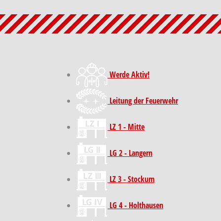
Werde Aktiv!
Leitung der Feuerwehr
LZ 1 - Mitte
LG 2 - Langern
LZ 3 - Stockum
LG 4 - Holthausen