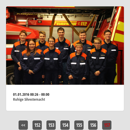
01.01.2016
00:26 - 00:00
Ruhige Silvesternacht
<<
152
153
154
155
156
157