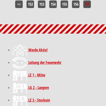
<<
152
153
154
155
156
157
Werde Aktiv!
Leitung der Feuerwehr
LZ 1 - Mitte
LG 2 - Langern
LZ 3 - Stockum