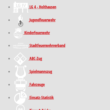
LG 4 - Holthausen
Jugendfeuerwehr
Kinder­feuer­wehr
Stadt­feuer­wehr­verband
ABC-Zug
Spielmannszug
Fahrzeuge
Einsatz-Statistik