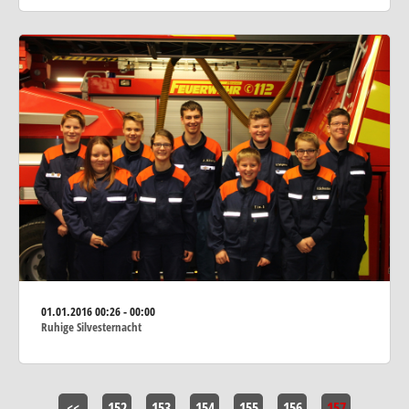
01.01.2016
00:26 - 00:00
Ruhige Silvesternacht
<<
152
153
154
155
156
157