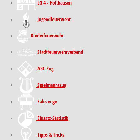
LG 4 - Holthausen
Jugendfeuerwehr
Kinder­feuer­wehr
Stadt­feuer­wehr­verband
ABC-Zug
Spielmannszug
Fahrzeuge
Einsatz-Statistik
Tipps & Tricks