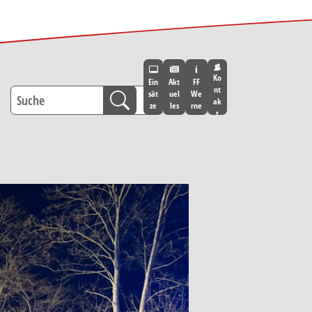
Ko
Ein
Akt
FF
nt
sät
uel
We
ak
ze
les
rne
t