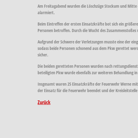
Am Freitagabend wurden die Löschzüge Stockum und Mitte d
alarmiert.
Beim Eintreffen der ersten Einsatzkräfte bot sich ein größe
Personen betroffen. Durch die Wucht des Zusammenstoßes wu
Aufgrund der Schwere der Verletzungen musste eine der eing
sodass beide Personen schonend aus dem Pkw gerettet werden
sicher.
Die beiden geretteten Personen wurden nach rettungsdienstl
beteiligten Pkw wurde ebenfalls zur weiteren Behandlung i
Insgesamt waren 25 Einsatzkräfte der Feuerwehr Werne mit 
der Einsatz für die Feuerwehr beendet und der Kreisleitstel
Zurück