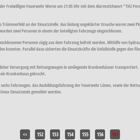
er Freiwilligen Feuerwehr Werne um 21:05 Uhr mit dem Alarmstichwort "TH2 Perso
res Trümmerfeld an der Einsatzstelle. Aus bislang ungeklärter Ursache waren zwei P
rden zwei Personen in einem der beteiligten Fahrzeuge eingeschlossen.
eschlossenen Personen zügig aus dem Fahrzeug befreit werden. Mithilfe von hydrau
 konnten. Parallel dazu sicherten die Einsatzkräfte die Unfallstelle gegen den fl
icher Versorgung mit Rettungswagen in umliegende Krankenhäuser transportiert. Ei
n ein Krankenhaus gebracht.
sechs Fahrzeugen, das Ausbildungsfahrzeug der Feuerwehr Lünen, sowie der Rettung
le Unna Einsatzende gemeldet werden.
<<
152
153
154
155
156
157