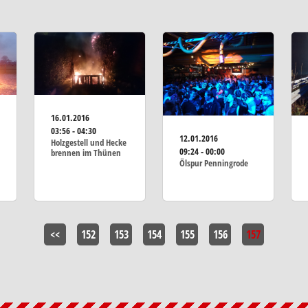
16.01.2016
03:56 - 04:30
12.01.2016
Holzgestell und Hecke
09:24 - 00:00
brennen im Thünen
Ölspur Penningrode
<<
152
153
154
155
156
157