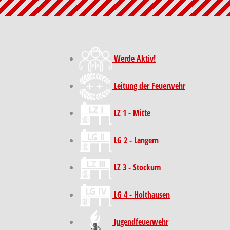
Werde Aktiv!
Leitung der Feuerwehr
LZ 1 - Mitte
LG 2 - Langern
LZ 3 - Stockum
LG 4 - Holthausen
Jugendfeuerwehr