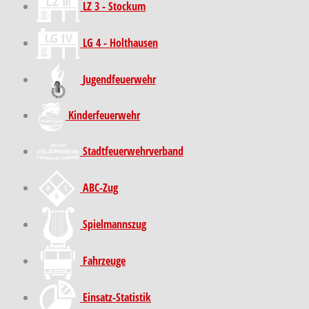
LZ 3 - Stockum
LG 4 - Holthausen
Jugendfeuerwehr
Kinder­feuer­wehr
Stadt­feuer­wehr­verband
ABC-Zug
Spielmannszug
Fahrzeuge
Einsatz-Statistik