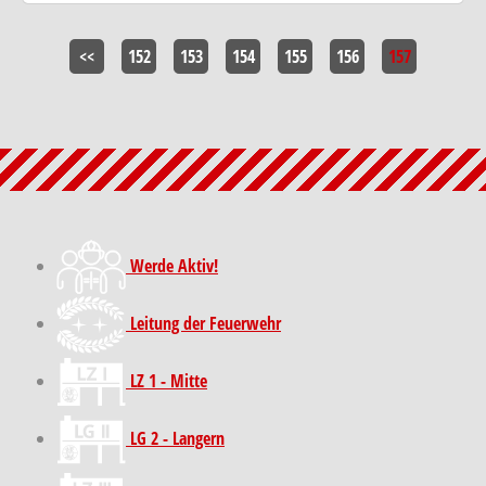
<<
152
153
154
155
156
157
Werde Aktiv!
Leitung der Feuerwehr
LZ 1 - Mitte
LG 2 - Langern