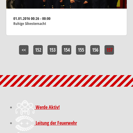
01.01.2016
00:26 - 00:00
Ruhige Silvesternacht
<<
152
153
154
155
156
157
Werde Aktiv!
Leitung der Feuerwehr