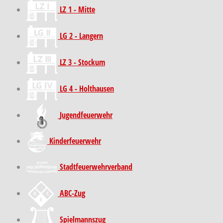
LZ 1 - Mitte
LG 2 - Langern
LZ 3 - Stockum
LG 4 - Holthausen
Jugendfeuerwehr
Kinder­feuer­wehr
Stadt­feuer­wehr­verband
ABC-Zug
Spielmannszug