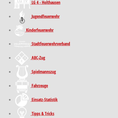
LG 4 - Holthausen
Jugendfeuerwehr
Kinder­feuer­wehr
Stadt­feuer­wehr­verband
ABC-Zug
Spielmannszug
Fahrzeuge
Einsatz-Statistik
Tipps & Tricks