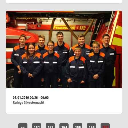
01.01.2016
00:26 - 00:00
Ruhige Silvesternacht
<<
152
153
154
155
156
157