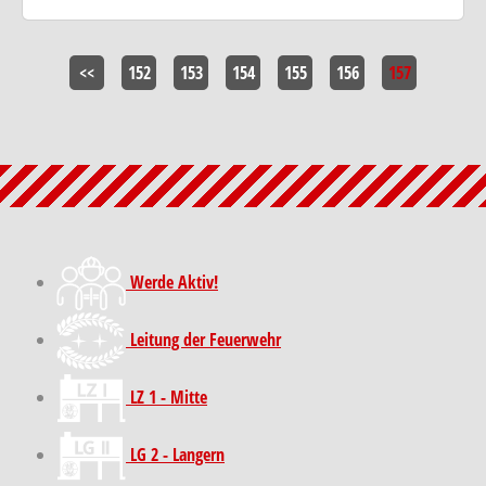
<<
152
153
154
155
156
157
Werde Aktiv!
Leitung der Feuerwehr
LZ 1 - Mitte
LG 2 - Langern