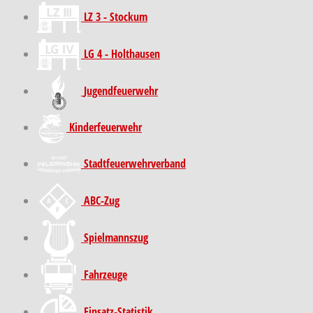
LZ 3 - Stockum
LG 4 - Holthausen
Jugendfeuerwehr
Kinder­feuer­wehr
Stadt­feuer­wehr­verband
ABC-Zug
Spielmannszug
Fahrzeuge
Einsatz-Statistik