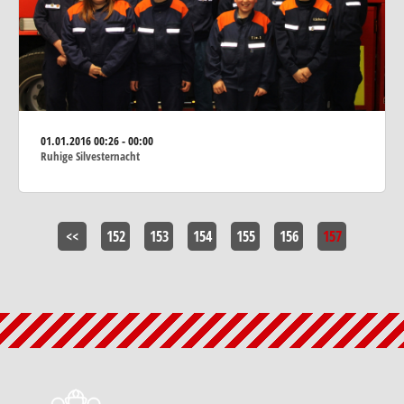
01.01.2016
00:26 - 00:00
Ruhige Silvesternacht
<<
152
153
154
155
156
157